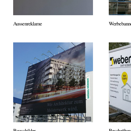
Aussenreklame
Werbebann
Bauschilder
Beschriftu