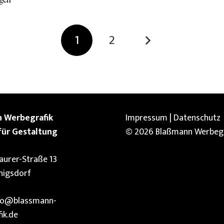
1
2
 Werbegrafik
Impressum
|
Datenschutz
für Gestaltung
© 2026 Blaßmann Werbegr
urer-Straße 13
nigsdorf
fo@blassmann-
ik.de