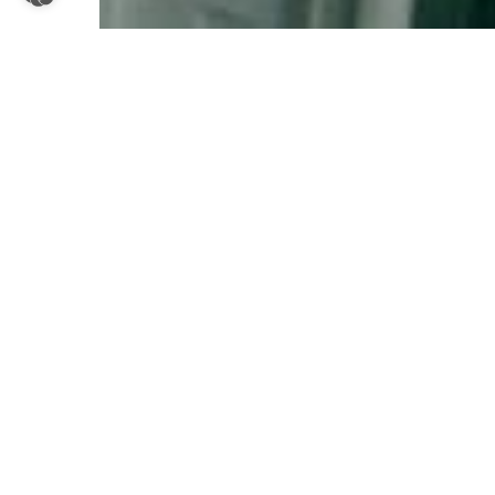
Werbeagentur und Grafikwerkstatt
Wir kommen auf den Punkt,
denn als Agentur für
Gestaltung und Grafikwerkstatt stehen wir für
überzeugende Lösungen in den Bereichen Corporate
Design, Printmedien, Internet und Werbetechnik für
Außen- und Innendarstellungen – unabhängig von der
Branche und Unternehmensgröße.
Lassen Sie uns über Ihre zukünftigen Maßnahmen für
Werbung und Information sprechen, und wie wir Sie
konkret unterstützen können.
Ein Anruf genügt.
Portfolio